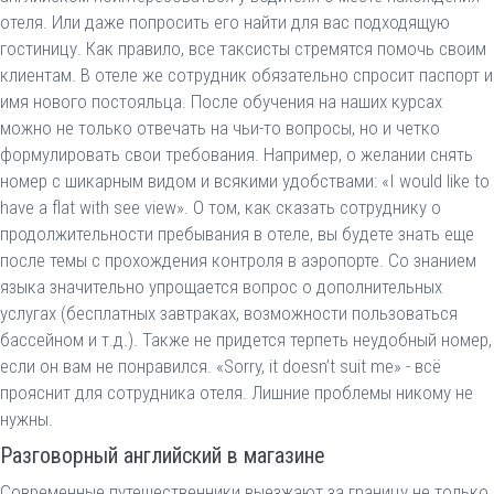
отеля. Или даже попросить его найти для вас подходящую
гостиницу. Как правило, все таксисты стремятся помочь своим
клиентам. В отеле же сотрудник обязательно спросит паспорт и
имя нового постояльца. После обучения на наших курсах
можно не только отвечать на чьи-то вопросы, но и четко
формулировать свои требования. Например, о желании снять
номер с шикарным видом и всякими удобствами: «I would like to
have а flat with see view». О том, как сказать сотруднику о
продолжительности пребывания в отеле, вы будете знать еще
после темы с прохождения контроля в аэропорте. Со знанием
языка значительно упрощается вопрос о дополнительных
услугах (бесплатных завтраках, возможности пользоваться
бассейном и т.д.). Также не придется терпеть неудобный номер,
если он вам не понравился. «Sorry, it doesn’t suit me» - всё
прояснит для сотрудника отеля. Лишние проблемы никому не
нужны.
Разговорный английский в магазине
Современные путешественники выезжают за границу не только