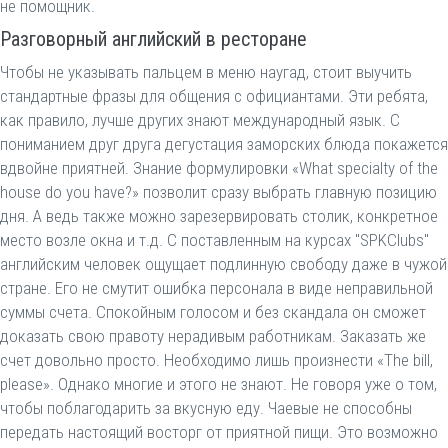
не помощник.
Разговорный английский в ресторане
Чтобы не указывать пальцем в меню наугад, стоит выучить
стандартные фразы для общения с официантами. Эти ребята,
как правило, лучше других знают международный язык. С
пониманием друг друга дегустация заморских блюда покажется
вдвойне приятней. Знание формулировки «What specialty of the
house do you have?» позволит сразу выбрать главную позицию
дня. А ведь также можно зарезервировать столик, конкретное
место возле окна и т.д. С поставленным на курсах "SPKClubs"
английским человек ощущает подлинную свободу даже в чужой
стране. Его не смутит ошибка персонала в виде неправильной
суммы счета. Спокойным голосом и без скандала он сможет
доказать свою правоту нерадивым работникам. Заказать же
счет довольно просто. Необходимо лишь произнести «The bill,
please». Однако многие и этого не знают. Не говоря уже о том,
чтобы поблагодарить за вкусную еду. Чаевые не способны
передать настоящий восторг от приятной пищи. Это возможно