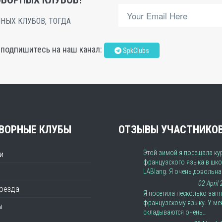
НЫХ КЛУБОВ, ТОГДА
, подпишитесь на наш канал:
SpkClubs
ВОРНЫЕ КЛУБЫ
ОТЗЫВЫ УЧАСТНИКО
Этой зимой я посещала ку
и
французского языка в шко
LABlang. Я очень довольн
02 April
роезда
Я посетила несколько заня
французскому языку. У ме
ы
складываются очень…