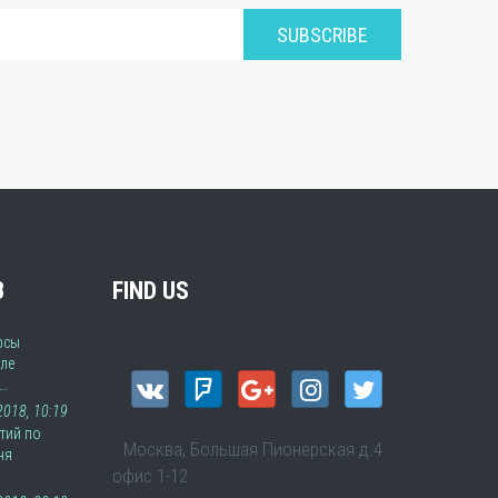
SUBSCRIBE
В
FIND US
рсы
ле
а…
 2018, 10:19
тий по
Москва, Большая Пионерская д.4
ня
офис 1-12