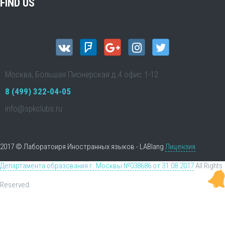
FIND US
Москва, Большая Пионерская д.4 офис 1-12
8 (499) 322-04-05
info@spkclubs.ru
2017 © Лаборатоиря Иностранных языков - LABlang
Лицензия
Департамента образования г. Москвы №038686 от 31.08.2017
All Rights
Reserved.