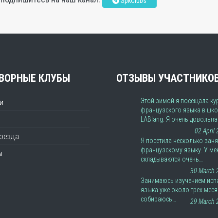
SpkClubs
ВОРНЫЕ КЛУБЫ
ОТЗЫВЫ УЧАСТНИКО
Этой зимой я посещала ку
и
французского языка в шко
LABlang. Я очень довольн
02 April
роезда
Я посетила несколько заня
французскому языку. У ме
ы
складываются очень…
30 March 
Занимаюсь изучением исп
языка уже около трех меся
собираюсь…
29 March 