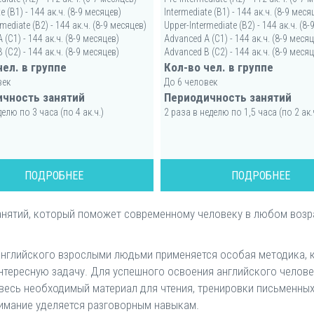
e (B1) - 144 ак.ч. (8-9 месяцев)
Intermediate (B1) - 144 ак.ч. (8-9 меся
mediate (B2) - 144 ак.ч. (8-9 месяцев)
Upper-Intermediate (B2) - 144 ак.ч. (8
 (C1) - 144 ак.ч. (8-9 месяцев)
Advanced A (C1) - 144 ак.ч. (8-9 меся
 (C2) - 144 ак.ч. (8-9 месяцев)
Advanced B (C2) - 144 ак.ч. (8-9 меся
чел. в группе
Кол-во чел. в группе
век
До 6 человек
чность занятий
Периодичность занятий
делю по 3 часа (по 4 ак.ч.)
2 раза в неделю по 1,5 часа (по 2 ак.
ПОДРОБНЕЕ
ПОДРОБНЕЕ
анятий, который поможет современному человеку в любом возр
английского взрослыми людьми применяется особая методика, 
интересную задачу. Для успешного освоения английского челов
 весь необходимый материал для чтения, тренировки письменны
нимание уделяется разговорным навыкам.