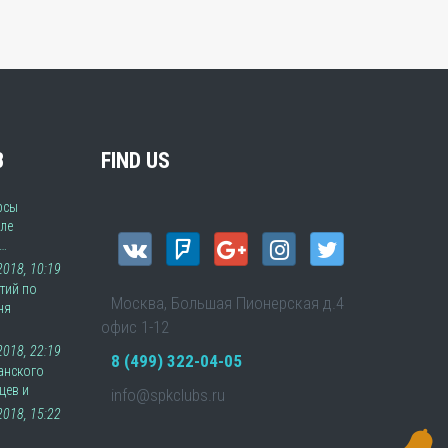
В
FIND US
рсы
ле
а…
 2018, 10:19
тий по
Москва, Большая Пионерская д.4
ня
офис 1-12
2018, 22:19
8 (499) 322-04-05
анского
цев и
info@spkclubs.ru
2018, 15:22