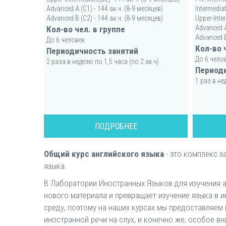
Advanced A (C1) - 144 ак.ч. (8-9 месяцев)
Intermediat
Advanced B (C2) - 144 ак.ч. (8-9 месяцев)
Upper-Inter
Advanced A
Кол-во чел. в группе
Advanced B
До 6 человек
Кол-во 
Периодичность занятий
До 6 чело
2 раза в неделю по 1,5 часа (по 2 ак.ч)
Периоди
1 раз в не
ПОДРОБНЕЕ
Общий курс английского языка
- это комплекс з
языка.
В Лаборатории Иностранных Языков для изучения 
нового материала и превращает изучение языка в 
среду, поэтому на наших курсах мы предоставляем
иностранной речи на слух, и конечно же, особое в