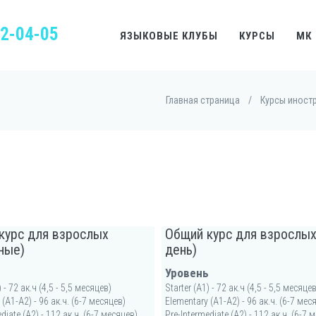
22-04-05
ЯЗЫКОВЫЕ КЛУБЫ
КУРСЫ
МК
Главная страница
/
Курсы иност
курс для взрослых
Общий курс для взрослых
ные)
день)
ь
Уровень
) - 72 ак.ч (4,5 - 5,5 месяцев)
Starter (A1) - 72 ак.ч (4,5 - 5,5 месяцев
 (A1-A2) - 96 ак.ч. (6-7 месяцев)
Elementary (A1-A2) - 96 ак.ч. (6-7 мес
diate (А2) - 112 ак.ч. (6-7 месяцев)
Pre-Intermediate (А2) - 112 ак.ч. (6-7 