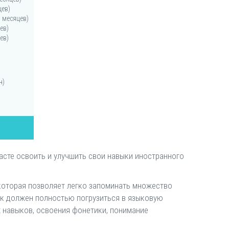
цев)
-9 месяцев)
цев)
цев)
ч)
асте освоить и улучшить свои навыки иностранного
которая позволяет легко запоминать множество
ек должен полностью погрузиться в языковую
х навыков, освоения фонетики, понимание