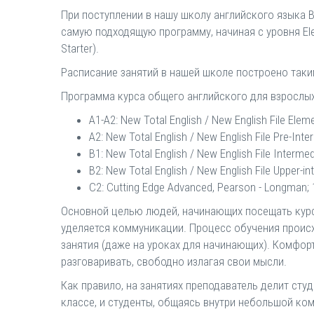
При поступлении в нашу школу английского языка 
самую подходящую программу, начиная с уровня Ele
Starter).
Расписание занятий в нашей школе построено таки
Программа курса общего английского для взрослых
A1-A2: New Total English / New English File Eleme
A2: New Total English / New English File Pre-Inter
B1: New Total English / New English File Intermedi
B2: New Total English / New English File Upper-in
C2: Cutting Edge Advanced, Pearson - Longman; 
Основной целью людей, начинающих посещать курсы
уделяется коммуникации. Процесс обучения происх
занятия (даже на уроках для начинающих). Комфор
разговаривать, свободно излагая свои мысли.
Как правило, на занятиях преподаватель делит сту
классе, и студенты, общаясь внутри небольшой ко