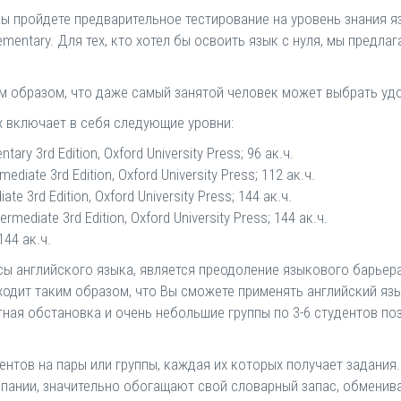
Вы пройдете предварительное тестирование на уровень знания я
mentary. Для тех, кто хотел бы освоить язык с нуля, мы предл
м образом, что даже самый занятой человек может выбрать уд
 включает в себя следующие уровни:
ntary 3rd Edition, Oxford University Press; 96 ак.ч.
mediate 3rd Edition, Oxford University Press; 112 ак.ч.
ate 3rd Edition, Oxford University Press; 144 ак.ч.
termediate 3rd Edition, Oxford University Press; 144 ак.ч.
144 ак.ч.
 английского языка, является преодоление языкового барьера
одит таким образом, что Вы сможете применять английский язы
тная обстановка и очень небольшие группы по 3-6 студентов по
дентов на пары или группы, каждая их которых получает задани
мпании, значительно обогащают свой словарный запас, обмени