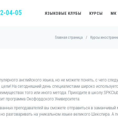
22-04-05
ЯЗЫКОВЫЕ КЛУБЫ
КУРСЫ
МК
Главная страница
/
Курсы иностранн
пулярного английского языка, но не можете понять, с чего сле
й цели! На сегодняшний день специалистами широко используетс
еимуществах того или иного метода. Приходите в школу SPKClub
жит программа Оксфордского Университета.
ванных преподавателей вы сможете отправиться в заманчивый м
, но разговаривать на уникальном языке великого Шекспира. А 