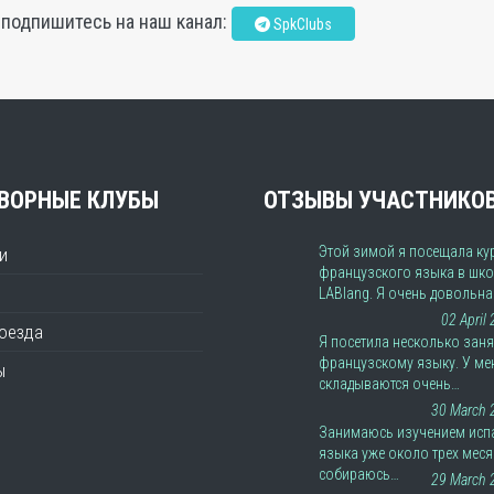
, подпишитесь на наш канал:
SpkClubs
ВОРНЫЕ КЛУБЫ
ОТЗЫВЫ УЧАСТНИКО
Этой зимой я посещала ку
и
французского языка в шко
LABlang. Я очень довольн
02 April
роезда
Я посетила несколько заня
французскому языку. У ме
ы
складываются очень…
30 March 
Занимаюсь изучением исп
языка уже около трех меся
собираюсь…
29 March 