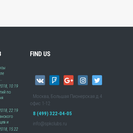
В
FIND US
рсы
ле
а…
 2018, 10:19
тий по
Москва, Большая Пионерская д.4
ня
офис 1-12
2018, 22:19
8 (499) 322-04-05
анского
цев и
info@spkclubs.ru
2018, 15:22