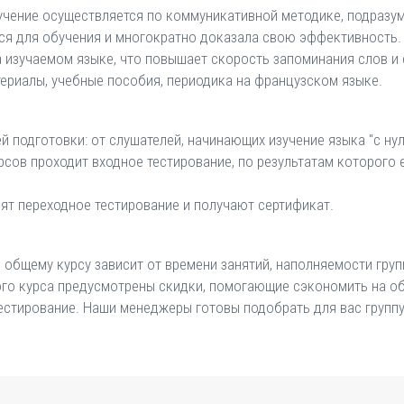
бучение осуществляется по коммуникативной методике, подразу
тся для обучения и многократно доказала свою эффективность.
 изучаемом языке, что повышает скорость запоминания слов и
ериалы, учебные пособия, периодика на французском языке.
 подготовки: от слушателей, начинающих изучение языка "с ну
ов проходит входное тестирование, по результатам которого е
ят переходное тестирование и получают сертификат.
общему курсу зависит от времени занятий, наполняемости групп
ного курса предусмотрены скидки, помогающие сэкономить на о
тестирование. Наши менеджеры готовы подобрать для вас группу