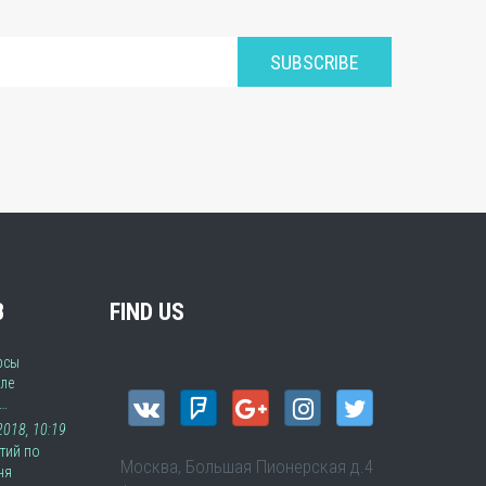
SUBSCRIBE
В
FIND US
рсы
ле
а…
 2018, 10:19
тий по
Москва, Большая Пионерская д.4
ня