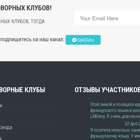
ВОРНЫХ КЛУБОВ!
НЫХ КЛУБОВ, ТОГДА
, подпишитесь на наш канал:
SpkClubs
ВОРНЫЕ КЛУБЫ
ОТЗЫВЫ УЧАСТНИКО
Этой зимой я посещала ку
и
французского языка в шко
LABlang. Я очень довольн
02 April
роезда
Я посетила несколько заня
французскому языку. У ме
ы