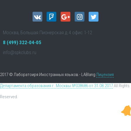
Москва, Большая Пионерская д.4 офис 1-12
8 (499) 322-04-05
info@spkclubs.ru
2017 © Лаборатоиря Иностранных языков - LABlang
Лицензия
Департамента образования г. Москвы №038686 от 31.08.2017
All Rights
Reserved.