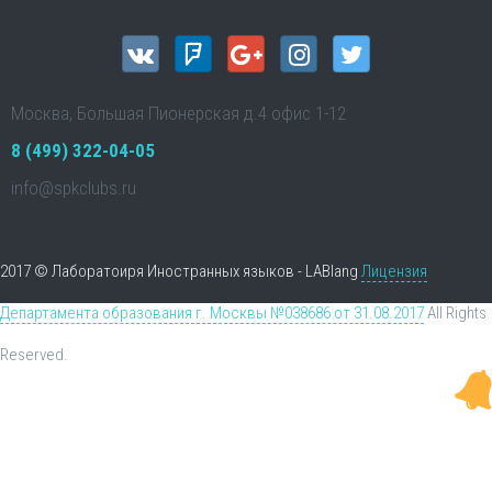
Москва, Большая Пионерская д.4 офис 1-12
8 (499) 322-04-05
info@spkclubs.ru
2017 © Лаборатоиря Иностранных языков - LABlang
Лицензия
Департамента образования г. Москвы №038686 от 31.08.2017
All Rights
Reserved.