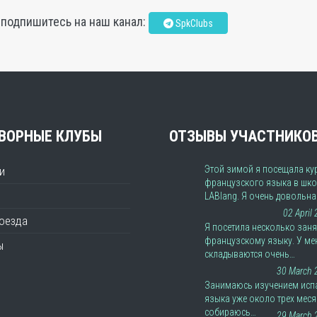
, подпишитесь на наш канал:
SpkClubs
ВОРНЫЕ КЛУБЫ
ОТЗЫВЫ УЧАСТНИКО
Этой зимой я посещала ку
и
французского языка в шко
LABlang. Я очень довольн
02 April
роезда
Я посетила несколько заня
французскому языку. У ме
ы
складываются очень…
30 March 
Занимаюсь изучением исп
языка уже около трех меся
собираюсь…
29 March 