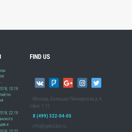
В
FIND US
рсы
ле
а…
 2018, 10:19
тий по
Москва, Большая Пионерская д.4
ня
офис 1-12
2018, 22:19
8 (499) 322-04-05
анского
цев и
info@spkclubs.ru
2018, 15:22