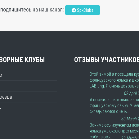
, подпишитесь на наш канал:
SpkClubs
ВОРНЫЕ КЛУБЫ
ОТЗЫВЫ УЧАСТНИКО
Этой зимой я посещала ку
и
французского языка в шко
LABlang. Я очень довольн
02 April
роезда
Я посетила несколько заня
французскому языку. У ме
ы
складываются очень…
30 March 
Занимаюсь изучением исп
языка уже около трех меся
собираюсь…
29 March 