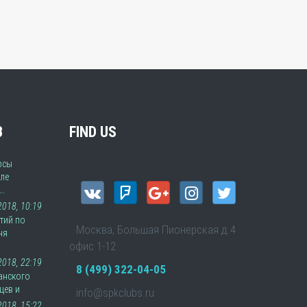
В
FIND US
рсы
ле
а…
 2018, 10:19
тий по
Москва, Большая Пионерская д.4
ня
офис 1-12
2018, 22:19
8 (499) 322-04-05
анского
цев и
info@spkclubs.ru
2018, 15:22