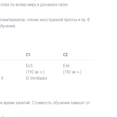
колах по всему миру и доказала свою
еоматериалов, чтение иностранной прессы и пр. В
обучения.
C1
C2
Es5
Es6
(192 ак.ч.)
(192 ак.ч.)
 4
El Ventilador
е время занятий. Стоимость обучения зависит от