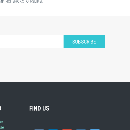
ий испанского языка.
SUBSCRIBE
В
FIND US
рсы
ле