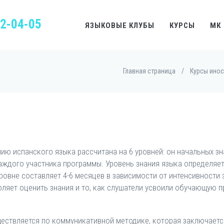
22-04-05
ЯЗЫКОВЫЕ КЛУБЫ
КУРСЫ
МК
Главная страница
/
Курсы ино
нию испанского языка рассчитана на 6 уровней: он начальных з
аждого участника программы. Уровень знания языка определяет
ровне составляет 4-6 месяцев в зависимости от интенсивности
оляет оценить знания и то, как слушатели усвоили обучающую п
ествляется по коммуникативной методике, которая заключается