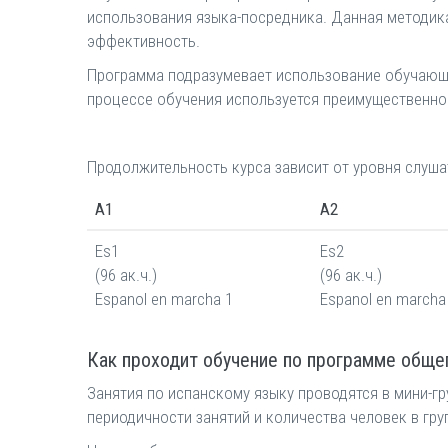
использования языка-посредника. Данная методика
эффективность.
Программа подразумевает использование обучающей 
процессе обучения используется преимущественно 
Продолжительность курса зависит от уровня слушат
A1
A2
Es1
Es2
(96 ак.ч.)
(96 ак.ч.)
Espanol en marcha 1
Espanol en marcha
Как проходит обучение по программе общег
Занятия по испанскому языку проводятся в мини-г
периодичности занятий и количества человек в гру