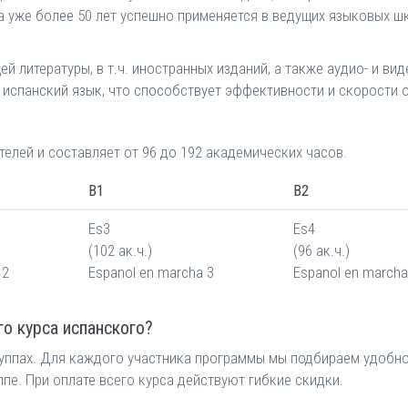
 уже более 50 лет успешно применяется в ведущих языковых ш
литературы, в т.ч. иностранных изданий, а также аудио- и вид
испанский язык, что способствует эффективности и скорости 
елей и составляет от 96 до 192 академических часов.
B1
B2
Es3
Es4
(102 ак.ч.)
(96 ак.ч.)
 2
Espanol en marcha 3
Espanol en marcha
о курса испанского?
руппах. Для каждого участника программы мы подбираем удобно
ппе. При оплате всего курса действуют гибкие скидки.