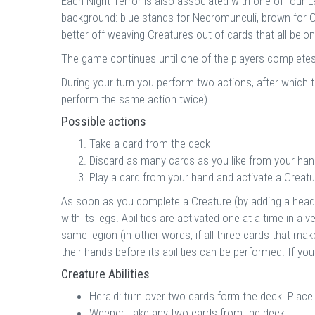
Each Night Terror is also associated with one of four Le
background: blue stands for Necromunculi, brown for Co
better off weaving Creatures out of cards that all belo
The game continues until one of the players completes
During your turn you perform two actions, after which th
perform the same action twice).
Possible actions
Take a card from the deck
Discard as many cards as you like from your han
Play a card from your hand and activate a Creature
As soon as you complete a Creature (by adding a head to 
with its legs. Abilities are activated one at a time in a
same legion (in other words, if all three cards that m
their hands before its abilities can be performed. If 
Creature Abilities
Herald: turn over two cards form the deck. Place 
Weeper: take any two cards from the deck.