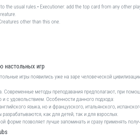
o the usual rules.• Executioner: add the top card from any other pla
reature.
Creatures other than this one.
ю настольных игр
тольные игры появились уже на заре человеческой цивилизации
а. Современные методы преподавания предполагают, при помощ
о и с удовольствием. Особенности данного подхода:
нглийского языка, но и французского, итальянского, испанского
 разрабатываются, как для детей, так и для взрослых.
вой форме позволяет лучше запоминать и сразу применять полу
ubs