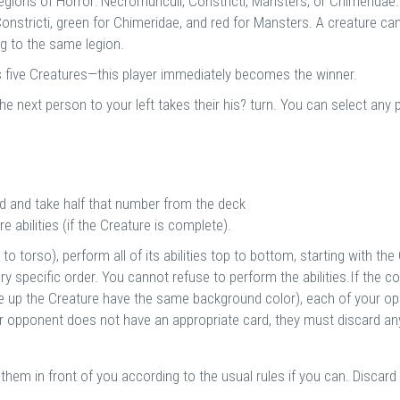
gions of Horror: Necromunculi, Constricti, Mansters, or Chimeridae. A
nstricti, green for Chimeridae, and red for Mansters. A creature can
ng to the same legion.
 five Creatures—this player immediately becomes the winner.
e next person to your left takes their his? turn. You can select any p
d and take half that number from the deck
 abilities (if the Creature is complete).
torso), perform all of its abilities top to bottom, starting with the
 very specific order. You cannot refuse to perform the abilities.If th
ake up the Creature have the same background color), each of your o
your opponent does not have an appropriate card, they must discard a
them in front of you according to the usual rules if you can.
Discard 